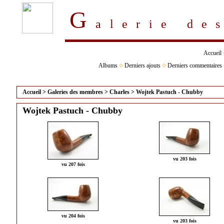
G
alerie d
Accueil
Albums
Derniers ajouts
Derniers commentaires
Accueil
>
Galeries des membres
>
Charles
>
Wojtek Pastuch - Chubby
Wojtek Pastuch - Chubby
vu 203 fois
vu 207 fois
vu 204 fois
vu 203 fois