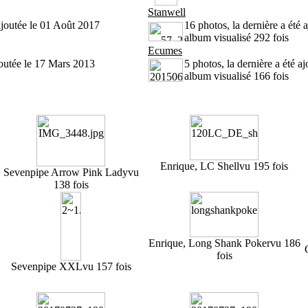
Stanwell
 ajoutée le 01 Août 2017
16 photos, la dernière a été
album visualisé 292 fois
Ecumes
ajoutée le 17 Mars 2013
5 photos, la dernière a été a
album visualisé 166 fois
Enrique, LC Shell
vu 195 fois
Sevenpipe Arrow Pink Lady
vu
138 fois
Enrique, Long Shank Poker
vu 186
fois
Sevenpipe XXL
vu 157 fois