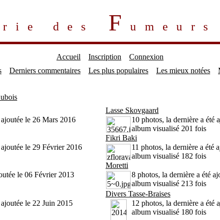
F
erie des
umeur
Accueil
Inscription
Connexion
s
Derniers commentaires
Les plus populaires
Les mieux notées
ubois
Lasse Skovgaard
é ajoutée le 26 Mars 2016
10 photos, la dernière a été 
album visualisé 201 fois
Fikri Baki
é ajoutée le 29 Février 2016
11 photos, la dernière a été
album visualisé 182 fois
Moretti
joutée le 06 Février 2013
8 photos, la dernière a été a
album visualisé 213 fois
Divers Tasse-Braises
 ajoutée le 22 Juin 2015
12 photos, la dernière a été
album visualisé 180 fois