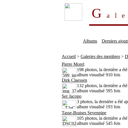
G
al
Albums
Derniers ajout
Accueil
>
Galeries des membres
>
D
Pierre Morel
198 photos, la dernière a ét
album visualisé 910 fois
Dirk Claessen
132 photos, la dernière a ét
album visualisé 595 fois
Ser Jacopo
3 photos, la dernière a été a
album visualisé 193 fois
Tasse-Braises Sevenpipe
105 photos, la dernière a été
album visualisé 545 fois