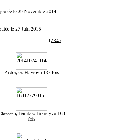
 ajoutée le 29 Novembre 2014
joutée le 27 Juin 2015
1
2
3
4
5
Ardor, ex Flavio
vu 137 fois
Claessen, Bamboo Brandy
vu 168
fois