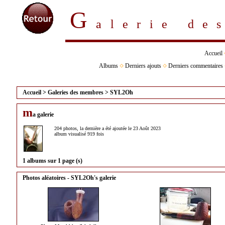
G
alerie d
Accueil
Albums
Derniers ajouts
Derniers commentaires
Accueil
>
Galeries des membres
>
SYL2Oh
m
a galerie
204 photos, la dernière a été ajoutée le 23 Août 2023
album visualisé 919 fois
1 albums sur 1 page (s)
Photos aléatoires - SYL2Oh's galerie