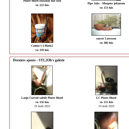
Pierre Morel blowfish full root
Pipe Johs - Morgens johansen
vu 222 fois
vu 153 fois
saucer Larysson
vu 306 fois
Comoy's LMark2
vu 339 fois
Derniers ajouts - SYL2Oh's galerie
Large Curved sablée Pierre Morel
LC Pierre Morel
vu 156 fois
vu 151 fois
23 Août 2023
23 Août 2023