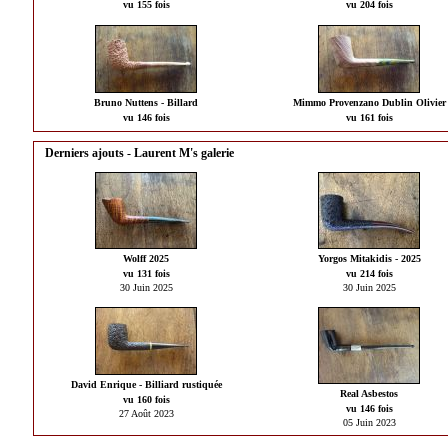
vu 155 fois
vu 204 fois
Bruno Nuttens - Billard
Mimmo Provenzano Dublin Olivier
vu 146 fois
vu 161 fois
Derniers ajouts - Laurent M's galerie
Wolff 2025
Yorgos Mitakidis - 2025
vu 131 fois
vu 214 fois
30 Juin 2025
30 Juin 2025
David Enrique - Billiard rustiquée
Real Asbestos
vu 160 fois
vu 146 fois
27 Août 2023
05 Juin 2023