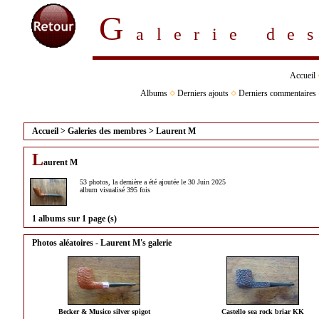
G
alerie d
Accueil
Albums
Derniers ajouts
Derniers commentaires
Accueil
>
Galeries des membres
>
Laurent M
L
aurent M
53 photos, la dernière a été ajoutée le 30 Juin 2025
album visualisé 395 fois
1 albums sur 1 page (s)
Photos aléatoires - Laurent M's galerie
Becker & Musico silver spigot
Castello sea rock briar KK