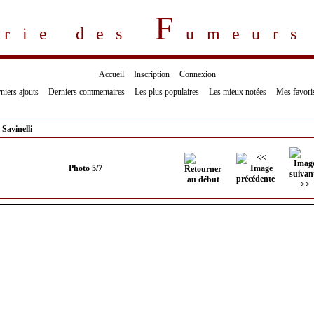
F
erie des
umeur
Accueil
Inscription
Connexion
niers ajouts
Derniers commentaires
Les plus populaires
Les mieux notées
Mes favori
>
Savinelli
Photo 5/7