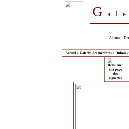
G
al
Albums
Der
Accueil
>
Galeries des membres
>
Dubois