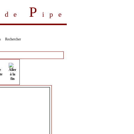
P
s de
ipe
s
Rechercher