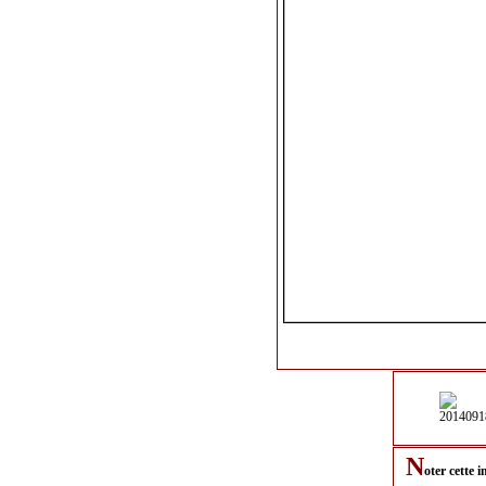
N
oter cette 