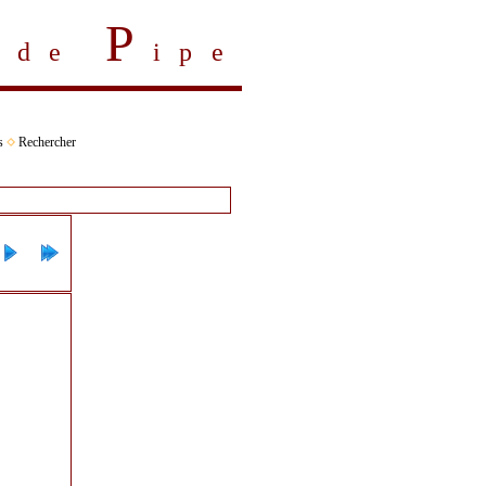
P
s de
ipe
s
Rechercher