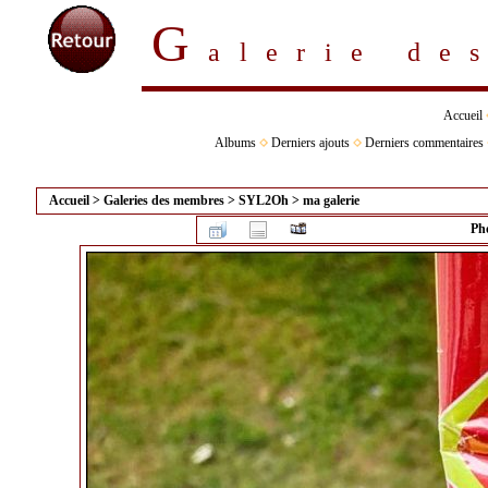
G
alerie d
Accueil
Albums
Derniers ajouts
Derniers commentaires
Accueil
>
Galeries des membres
>
SYL2Oh
>
ma galerie
Pho