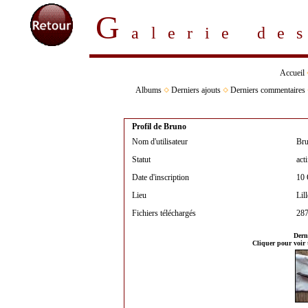
G
alerie d
Accueil
Albums
Derniers ajouts
Derniers commentaires
Profil de Bruno
Nom d'utilisateur
Br
Statut
acti
Date d'inscription
10 
Lieu
Lill
Fichiers téléchargés
28
Derni
Cliquer pour voir 