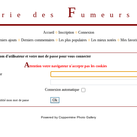
F
erie des
umeur
Accueil
Inscription
Connexion
niers ajouts
Derniers commentaires
Les plus populaires
Les mieux notées
Mes favori
om d'utilisateur et votre mot de passe pour vous connecter
A
ttention votre navigateur n'accepte pas les cookies
ur
Connexion automatique
Ok
oublié mon mot de passe
Powered by
Coppermine Photo Gallery