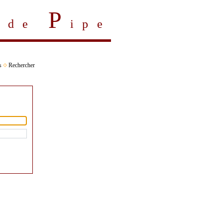
P
s de
ipe
s
Rechercher