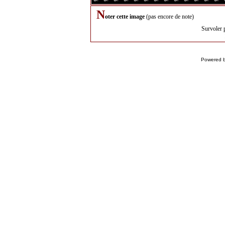
N
oter cette image
(pas encore de note)
Survoler 
Powered 