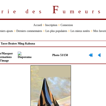
F
erie des
umeur
Accueil
Inscription
Connexion
niers ajouts
Derniers commentaires
Les plus populaires
Les mieux notées
Mes favori
>
Tasse-Braises Ming-Kahuna
Photo 53/150