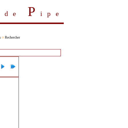
P
s de
ipe
s
Rechercher