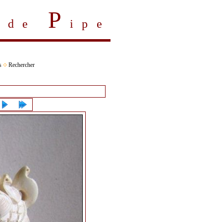
P
s de
ipe
s
Rechercher