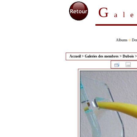
G
al
Albums
Der
Accueil
>
Galeries des membres
>
Dubois