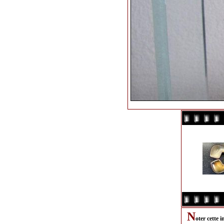
N
oter cette 