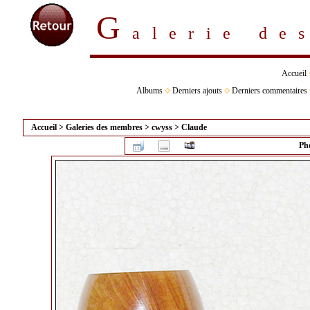
G
alerie d
Accueil
Albums
Derniers ajouts
Derniers commentaires
Accueil
>
Galeries des membres
>
cwyss
>
Claude
Pho