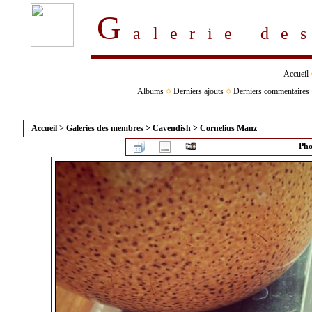
G
alerie d
Accueil
Albums
Derniers ajouts
Derniers commentaires
Accueil
>
Galeries des membres
>
Cavendish
>
Cornelius Manz
Pho