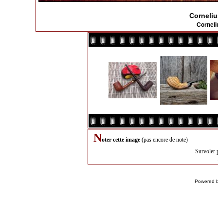
Corneli
Cornel
N
oter cette image
(pas encore de note)
Survoler 
Powered 