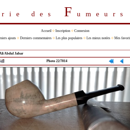
F
erie des
umeur
Accueil
Inscription
Connexion
niers ajouts
Derniers commentaires
Les plus populaires
Les mieux notées
Mes favori
Ali Abdul Jabar
Photo 22/7014