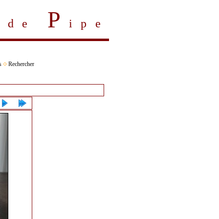
P
s de
ipe
s
Rechercher