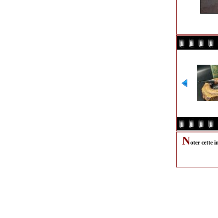
N
oter cette 