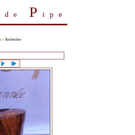
P
s de
ipe
s
Rechercher