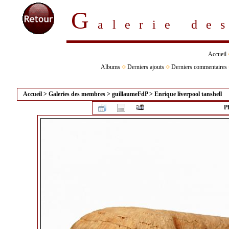
G
alerie d
Accueil
Albums
Derniers ajouts
Derniers commentaires
Accueil
>
Galeries des membres
>
guillaumeFdP
>
Enrique liverpool tanshell
P