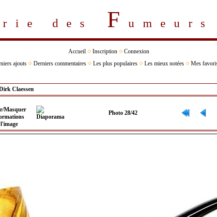
F
erie des
umeur
Accueil
Inscription
Connexion
niers ajouts
Derniers commentaires
Les plus populaires
Les mieux notées
Mes favori
Dirk Claessen
Photo 28/42