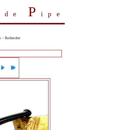
P
s de
ipe
s
Rechercher